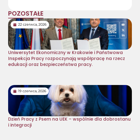
POZOSTAŁE
22 czerwca, 2026
Uniwersytet Ekonomiczny w Krakowie i Państwowa
Inspekcja Pracy rozpoczynają współpracę na rzecz
edukacji oraz bezpieczeństwa pracy.
19 czerwca, 2026
Dzień Pracy z Psem na UEK – wspólnie dla dobrostanu
i integracji