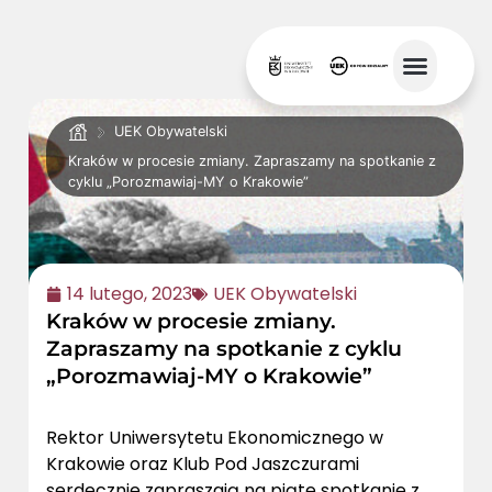
UEK Obywatelski
Kraków w procesie zmiany. Zapraszamy na spotkanie z
cyklu „Porozmawiaj-MY o Krakowie”
14 lutego, 2023
UEK Obywatelski
Kraków w procesie zmiany.
Zapraszamy na spotkanie z cyklu
„Porozmawiaj-MY o Krakowie”
Rektor Uniwersytetu Ekonomicznego w
Krakowie oraz Klub Pod Jaszczurami
serdecznie zapraszają na piąte spotkanie z