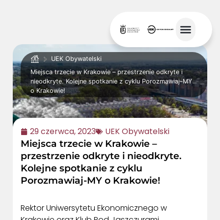
UEK Obywatelski
Miejsca trzecie w Krakowie – przestrzenie odkryte i
nieodkryte. Kolejne spotkanie z cyklu Porozmawiaj-MY
o Krakowie!
29 czerwca, 2023
UEK Obywatelski
Miejsca trzecie w Krakowie –
przestrzenie odkryte i nieodkryte.
Kolejne spotkanie z cyklu
Porozmawiaj-MY o Krakowie!
Rektor Uniwersytetu Ekonomicznego w
Krakowie oraz Klub Pod Jaszczurami