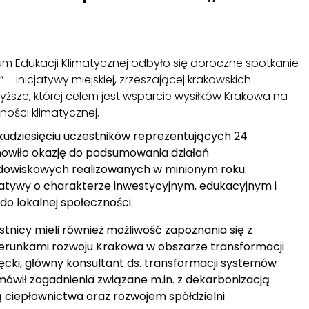
m Edukacji Klimatycznej odbyło się doroczne spotkanie
 – inicjatywy miejskiej, zrzeszającej krakowskich
yższe, której celem jest wsparcie wysiłków Krakowa na
ności klimatycznej.
kudziesięciu uczestników reprezentujących 24
nowiło okazję do podsumowania działań
odowiskowych realizowanych w minionym roku.
cjatywy o charakterze inwestycyjnym, edukacyjnym i
o lokalnej społeczności.
tnicy mieli również możliwość zapoznania się z
ierunkami rozwoju Krakowa w obszarze transformacji
ęcki, główny konsultant ds. transformacji systemów
ówił zagadnienia związane m.in. z dekarbonizacją
ją ciepłownictwa oraz rozwojem spółdzielni