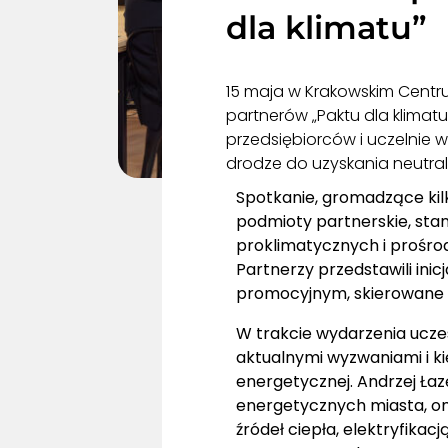
dla klimatu”
15 maja w Krakowskim Centru
partnerów „Paktu dla klimatu”
przedsiębiorców i uczelnie w
drodze do uzyskania neutral
Spotkanie, gromadzące kil
podmioty partnerskie, sta
proklimatycznych i prośr
Partnerzy przedstawili ini
promocyjnym, skierowane d
W trakcie wydarzenia uczes
aktualnymi wyzwaniami i k
energetycznej. Andrzej Łaz
energetycznych miasta, om
źródeł ciepła, elektryfikac