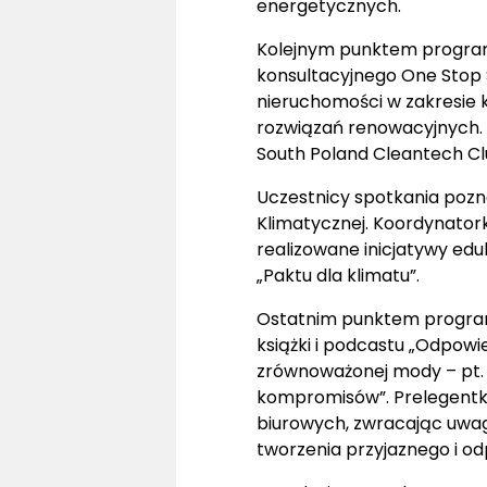
energetycznych.
Kolejnym punktem program
konsultacyjnego One Stop 
nieruchomości w zakresie
rozwiązań renowacyjnych. 
South Poland Cleantech Cl
Uczestnicy spotkania pozn
Klimatycznej. Koordynato
realizowane inicjatywy ed
„Paktu dla klimatu”.
Ostatnim punktem programu
książki i podcastu „Odpowi
zrównoważonej mody – pt. 
kompromisów”. Prelegentka
biurowych, zwracając uwa
tworzenia przyjaznego i o