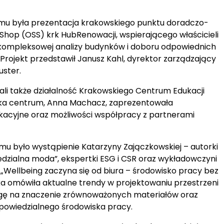
u była prezentacja krakowskiego punktu doradczo-
Shop (OSS) krk HubRenowacji, wspierającego właścicieli
 kompleksowej analizy budynków i doboru odpowiednich
Projekt przedstawił Janusz Kahl, dyrektor zarządzający
uster.
ali także działalność Krakowskiego Centrum Edukacji
rka centrum, Anna Machacz, zaprezentowała
ukacyjne oraz możliwości współpracy z partnerami
 było wystąpienie Katarzyny Zajączkowskiej – autorki
edzialna moda”, ekspertki ESG i CSR oraz wykładowczyni
„Wellbeing zaczyna się od biura – środowisko pracy bez
 omówiła aktualne trendy w projektowaniu przestrzeni
gę na znaczenie zrównoważonych materiałów oraz
dpowiedzialnego środowiska pracy.